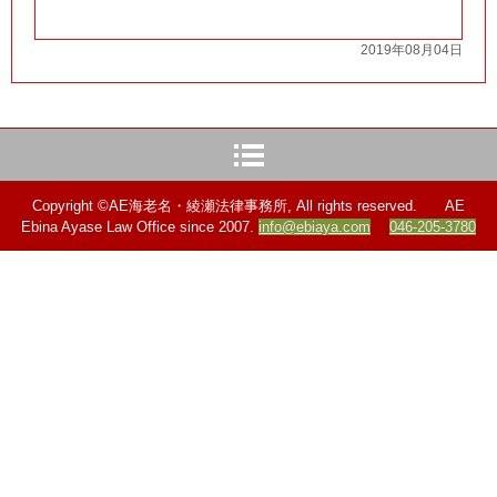
2019年08月04日
Copyright ©AE海老名・綾瀬法律事務所, All rights reserved. AE
Ebina Ayase Law Office since 2007.
info@ebiaya.com
046-205-3780